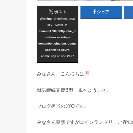
ポスト
シェア
Warning
: Undefined array
key "Twitter" in
/home/r4736893/public_ht
ml/kaze.work/wp-
content/plugins/sns-count-
cache/sns-count-
cache.php
on line
2897
みなさん、こんにちは
就労継続支援B型 風へようこそ。
ブログ担当のJYOです。
みなさん突然ですがコインランドリーご存知