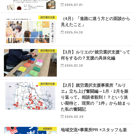
2026.07.01
就労選択支援
（4月）「進路に迷う方との面談から
見えたこと」
2026.04.30
就労選択支援
【3月】ルリエの“就労選択支援”って
何をするの？支援の具体化編
2026.03.30
就労選択支援
【2月】就労選択支援事業所『ルリ
エ』立ち上げ奮闘編～1月・2月を振
り返って。相談者殺到！？という淡
い期待と、現実の「1件」から始まっ
た私の奮闘記
2026.02.28
B型就労
地域交流×事業所PR ×スタッフも楽