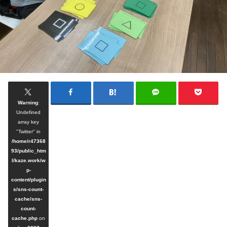
Warning
:
Undefined
array key
"Twitter" in
/home/r47368
93/public_htm
l/kaze.work/w
p-
content/plugin
s/sns-count-
cache/sns-
count-
cache.php
on