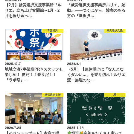
【2月】就労選択支援事業所『ル
「就労選択支援事業所ルリエ、始
リエ』立ち上げ奮闘編～1月・2
動。――つくばから、障害のある
月を振り返っ…
方の『選択肢…
B型就労
就労選択支援
2025.10.7
2026.6.1
地域交流×事業所PR ×スタッフも
（5月）【連休明けは「なんとな
楽しめ！ 夏だ！！祭りだ！！
くダルい…」を乗り切れ！ルリエ
『ラボ祭』…
流・無理のな…
就労選択支援
風
2026.7.28
2025.7.24
【イベントレポート】本音で語
畑班
今年もたくさん実って