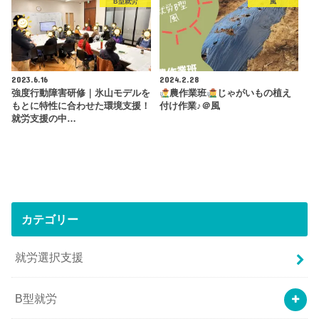
B型就労
風
2023.6.16
2024.2.28
強度行動障害研修｜氷山モデルを
農作業班
じゃがいもの植え
もとに特性に合わせた環境支援！
付け作業♪＠風
就労支援の中…
カテゴリー
就労選択支援
B型就労