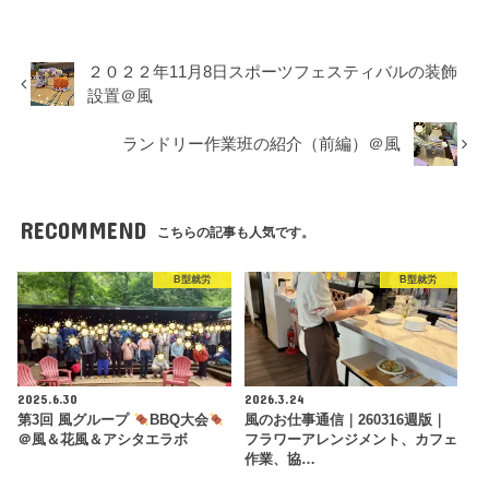
２０２２年11月8日スポーツフェスティバルの装飾
設置＠風
ランドリー作業班の紹介（前編）＠風
RECOMMEND
こちらの記事も人気です。
B型就労
B型就労
2025.6.30
2026.3.24
第3回 風グループ
BBQ大会
風のお仕事通信｜260316週版｜
＠風＆花風＆アシタエラボ
フラワーアレンジメント、カフェ
作業、協…