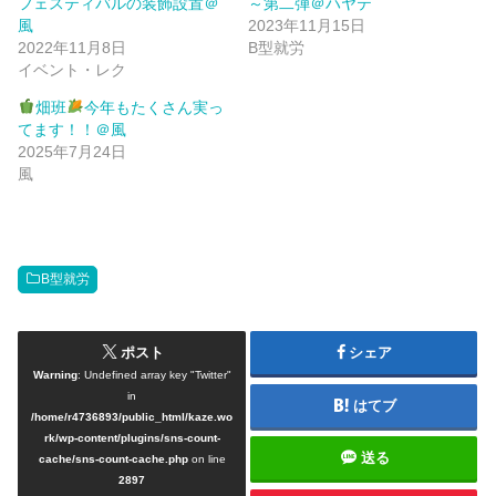
フェスティバルの装飾設置＠
～第二弾＠ハヤテ
風
2023年11月15日
2022年11月8日
B型就労
イベント・レク
畑班
今年もたくさん実っ
てます！！＠風
2025年7月24日
風
B型就労
ポスト
シェア
Warning
: Undefined array key "Twitter"
in
はてブ
/home/r4736893/public_html/kaze.wo
rk/wp-content/plugins/sns-count-
送る
cache/sns-count-cache.php
on line
2897