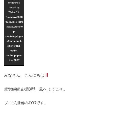
Undefined
array key
"Twitter" in
/home/r47368
93/public_htm
l/kaze.work/w
p-
content/plugin
s/sns-count-
cache/sns-
count-
cache.php
on
line
2897
みなさん、こんにちは
就労継続支援B型 風へようこそ。
ブログ担当のJYOです。