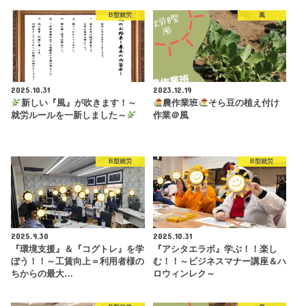
B型就労
風
2025.10.31
2023.12.19
新しい『風』が吹きます！～
農作業班
そら豆の植え付け
就労ルールを一新しました～
作業＠風
B型就労
B型就労
2025.9.30
2025.10.31
『環境支援』＆『コグトレ』を学
『アシタエラボ』学ぶ！！楽し
ぼう！！～工賃向上＝利用者様の
む！！～ビジネスマナー講座＆ハ
ちからの最大…
ロウィンレク～