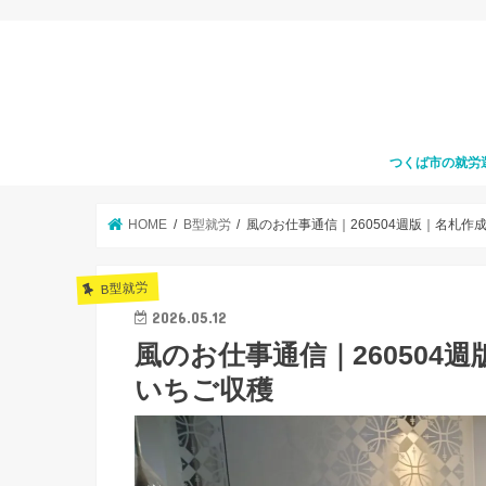
つくば市の就労
HOME
B型就労
風のお仕事通信｜260504週版｜名札
B型就労
2026.05.12
風のお仕事通信｜260504
いちご収穫