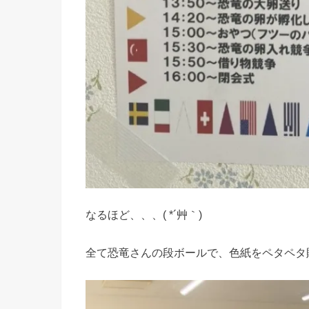
なるほど、、、( *´艸｀)
全て恐竜さんの段ボールで、色紙をペタペタ