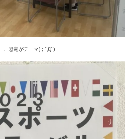
、恐竜がテーマ(；ﾟДﾟ)