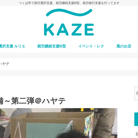
つくば市で就労選択支援、就労継続支援B型、就労移行支援を行ってます
選択支援 ルリエ
就労継続支援B型
イベント・レク
風のお店
ハヤテ
備～第二弾＠ハヤテ