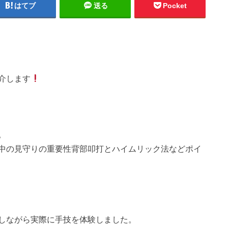
はてブ
送る
Pocket
介します
。
中の見守りの重要性背部叩打とハイムリック法などポイ
しながら実際に手技を体験しました。