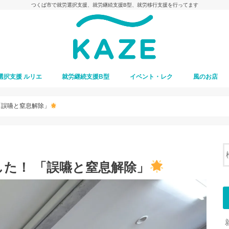
つくば市で就労選択支援、就労継続支援B型、就労移行支援を行ってます
選択支援 ルリエ
就労継続支援B型
イベント・レク
風のお店
「誤嚥と窒息解除」
た！ 「誤嚥と窒息解除」