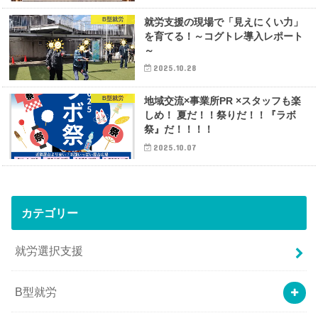
B型就労
就労支援の現場で「見えにくい力」
を育てる！～コグトレ導入レポート
～
2025.10.28
B型就労
地域交流×事業所PR ×スタッフも楽
しめ！ 夏だ！！祭りだ！！『ラボ
祭』だ！！！！
2025.10.07
カテゴリー
就労選択支援
B型就労