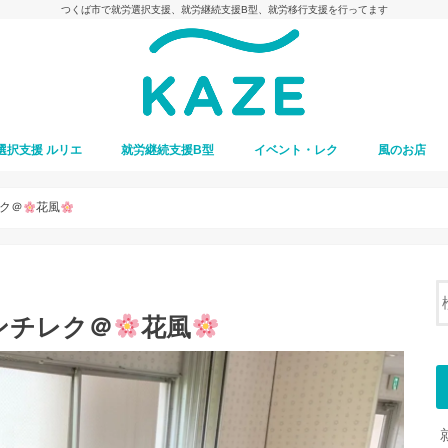
つくば市で就労選択支援、就労継続支援B型、就労移行支援を行ってます
選択支援 ルリエ
就労継続支援B型
イベント・レク
風のお店
ク＠
花風
ンチレク＠
花風