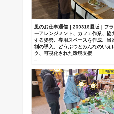
風のお仕事通信｜260316週版｜フ
ーアレンジメント、カフェ作業、協
する姿勢、専用スペースを作成、当
制の導入、どうぶつとみんなのいえ
ク、可視化された環境支援
2026.03.24
皆さんこんにちは。 就労支援事業所風へようこそ。
B型就
訪問ありがとうございます。 「風のお仕事通信」を
けいたします。 風では環境支援に注力してます。利
様が自分で働いて工賃を稼ぐ、という基本的だけどと
て…