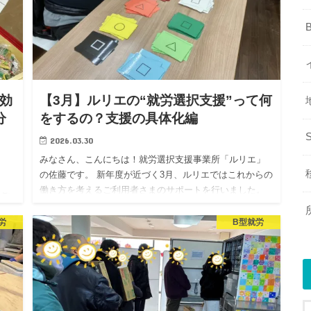
業効
【3月】ルリエの“就労選択支援”って何
分
をするの？支援の具体化編
2026.03.30
みなさん、こんにちは！就労選択支援事業所「ルリエ」
の佐藤です。 新年度が近づく3月、ルリエではこれからの
働き方を考えるご利用者さまのサポートを行いました。
 ご
今回は、新しく始まった「就労選択支援」について、
お届
「具体的にルリエ…
労
B型就労
用者