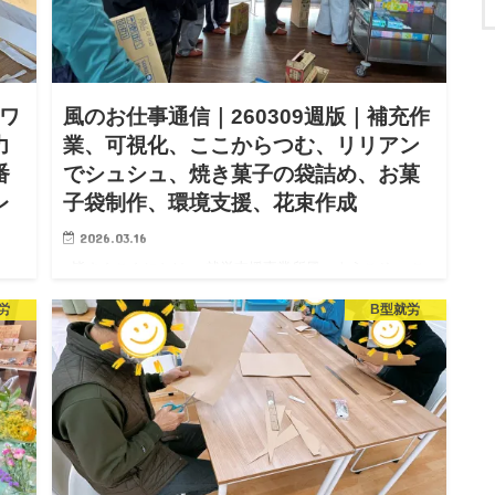
ラワ
風のお仕事通信｜260309週版｜補充作
力
業、可視化、ここからつむ、リリアン
番
でシュシュ、焼き菓子の袋詰め、お菓
レ
子袋制作、環境支援、花束作成
2026.03.16
皆さんこんにちは。 就労支援事業所風へようこそ。 ご
訪問ありがとうございます。 「風のお仕事通信」をお届
 ご
労
B型就労
けいたします。 風では環境支援に注力してます。利用者
お届
様が自分で働いて工賃を稼ぐ、という基本的だけどと
用者
て…