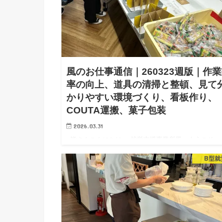
風のお仕事通信｜260323週版｜作
率の向上、道具の清掃と整頓、見て
かりやすい環境づくり、看板作り、
COUTA運搬、菓子包装
2026.03.31
皆さんこんにちは。 就労支援事業所風へようこそ。
訪問ありがとうございます。 「風のお仕事通信」を
B型就
けいたします。 風では環境支援に注力してます。利
様が自分で働いて工賃を稼ぐ、という基本的だけどと
て…