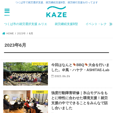
つくば市で就労選択支援、就労継続支援B型、就労移行支援を行ってます
menu
つくば市の就労選択支援 ルリエ
就労継続支援B型
イベント・レク
HOME
2023年
6月
2023年6月
イベント・レク
今回はなんと
BBQ
大会を行いま
した。＠風・ハヤテ・ASHITAE-Lab
2023.06.26
B型就労
強度行動障害研修｜氷山モデルをも
とに特性に合わせた環境支援！就労
支援の中でできることをみんなで話
し合いました