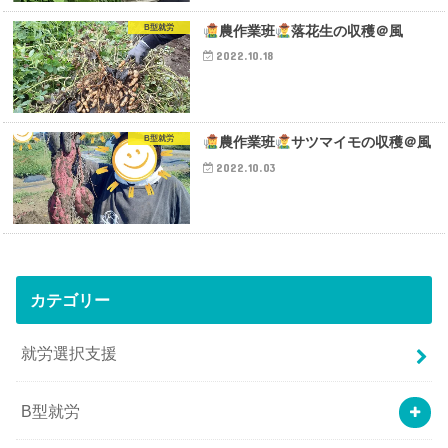
B型就労
農作業班
落花生の収穫＠風
2022.10.18
B型就労
農作業班
サツマイモの収穫＠風
2022.10.03
カテゴリー
就労選択支援
B型就労